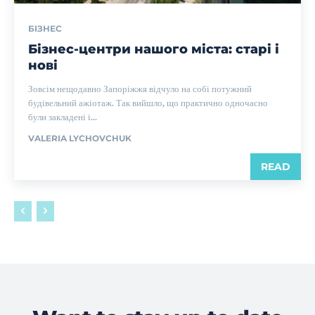
БІЗНЕС
Бізнес-центри нашого міста: старі і
нові
Зовсім нещодавно Запоріжжя відчуло на собі потужний
будівельний ажіотаж. Так вийшло, що практично одночасно
були закладені і...
VALERIA LYCHOVCHUK
READ