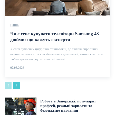
ІНШЕ
Чи є сенс купувати телевізори Samsung 43
дюйми: що кажуть експерти
У світі сучасних цифрових технологій, де світові виробники
невпинно змагаються за збільшення діагоналей, може скластися
хибне враження, що компактні панелі...
07.03.2026
Робота в Запоріжжі: популярні
професії, реальні зарплати та
безоплатне навчання