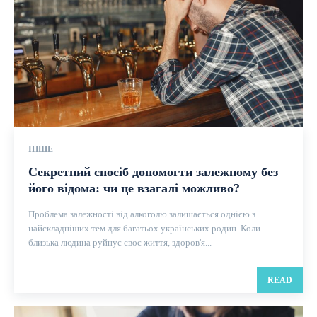
ІНШЕ
Секретний спосіб допомогти залежному без
його відома: чи це взагалі можливо?
Проблема залежності від алкоголю залишається однією з
найскладніших тем для багатьох українських родин. Коли
близька людина руйнує своє життя, здоров'я...
READ