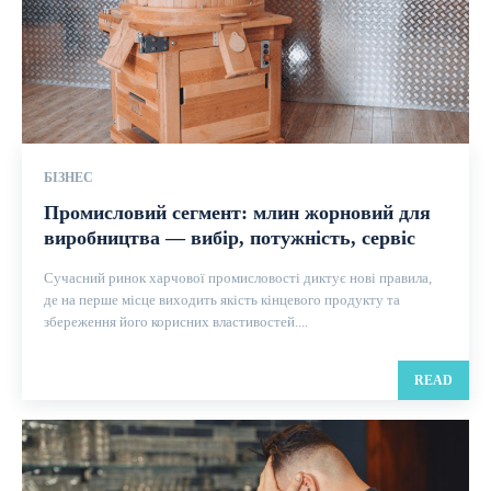
БІЗНЕС
Промисловий сегмент: млин жорновий для
виробництва — вибір, потужність, сервіс
Сучасний ринок харчової промисловості диктує нові правила,
де на перше місце виходить якість кінцевого продукту та
збереження його корисних властивостей....
READ