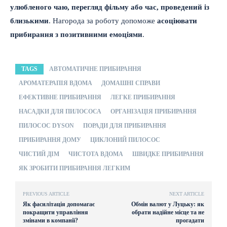
улюбленого чаю, перегляд фільму або час, проведений із
близькими
. Нагорода за роботу допоможе
асоціювати
прибирання з позитивними емоціями
.
TAGS
АВТОМАТИЧНЕ ПРИБИРАННЯ
АРОМАТЕРАПІЯ ВДОМА
ДОМАШНІ СПРАВИ
ЕФЕКТИВНЕ ПРИБИРАННЯ
ЛЕГКЕ ПРИБИРАННЯ
НАСАДКИ ДЛЯ ПИЛОСОСА
ОРГАНІЗАЦІЯ ПРИБИРАННЯ
ПИЛОСОС DYSON
ПОРАДИ ДЛЯ ПРИБИРАННЯ
ПРИБИРАННЯ ДОМУ
ЦИКЛОНИЙ ПИЛОСОС
ЧИСТИЙ ДІМ
ЧИСТОТА ВДОМА
ШВИДКЕ ПРИБИРАННЯ
ЯК ЗРОБИТИ ПРИБИРАННЯ ЛЕГКИМ
PREVIOUS ARTICLE
NEXT ARTICLE
Як фасилітація допомагає
Обмін валют у Луцьку: як
покращити управління
обрати надійне місце та не
змінами в компанії?
прогадати