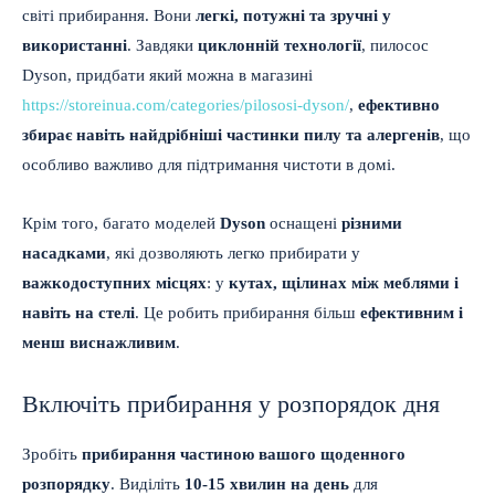
світі прибирання. Вони
легкі, потужні та зручні у
використанні
. Завдяки
циклонній технології
, пилосос
Dyson, придбати який можна в магазині
https://storeinua.com/categories/pilososi-dyson/
,
ефективно
збирає навіть найдрібніші частинки пилу та алергенів
, що
особливо важливо для підтримання чистоти в домі.
Крім того, багато моделей
Dyson
оснащені
різними
насадками
, які дозволяють легко прибирати у
важкодоступних місцях
: у
кутах, щілинах між меблями і
навіть на стелі
. Це робить прибирання більш
ефективним і
менш виснажливим
.
Включіть прибирання у розпорядок дня
Зробіть
прибирання частиною вашого щоденного
розпорядку
. Виділіть
10-15 хвилин на день
для